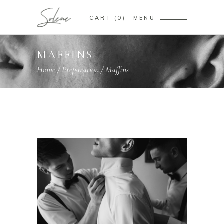
CART
0
MENU
MAFFINS
Home
/
Preparation
/
Maffins