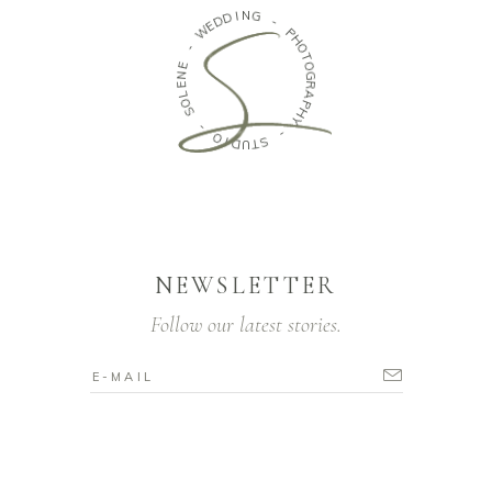
N
I
D
G
D
E
-
W
P
-
H
O
E
T
N
O
E
G
L
R
O
A
S
P
H
-
Y
O
-
I
D
S
U
T
NEWSLETTER
Follow our latest stories.