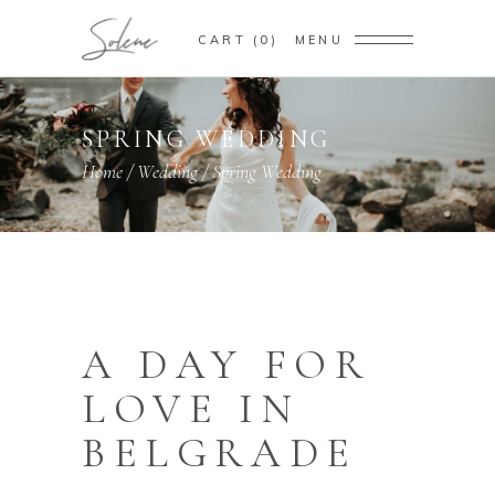
CART
0
MENU
SPRING WEDDING
Home
/
Wedding
/
Spring Wedding
A DAY FOR
LOVE IN
BELGRADE