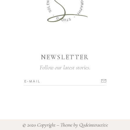
E
O
L
G
O
R
S
A
P
-
H
Y
O
I
-
D
U
S
T
NEWSLETTER
Follow our latest stories.
© 2020 Copyright – Theme by
Qodeinteractive