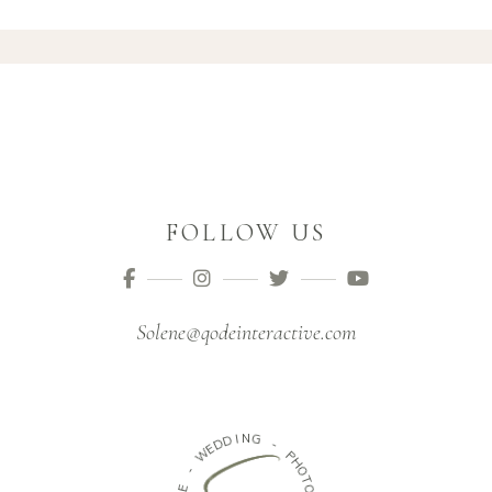
FOLLOW US
Solene@qodeinteractive.com
D
I
N
D
G
E
W
-
-
P
H
E
O
N
T