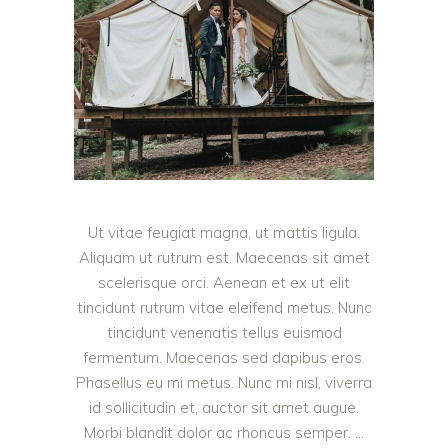
Ut vitae feugiat magna, ut mattis ligula.
Aliquam ut rutrum est. Maecenas sit amet
scelerisque orci. Aenean et ex ut elit
tincidunt rutrum vitae eleifend metus. Nunc
tincidunt venenatis tellus euismod
fermentum. Maecenas sed dapibus eros.
Phasellus eu mi metus. Nunc mi nisl, viverra
id sollicitudin et, auctor sit amet augue.
Morbi blandit dolor ac rhoncus semper.