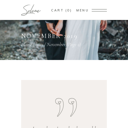
CART
0
MENU
NOVEMBER 2019
Home
/
2019
/
November
(Page 2)