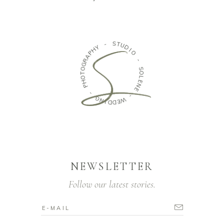
-
Y
H
S
P
T
A
U
R
D
G
I
O
O
T
O
-
H
P
S
O
-
L
E
G
N
N
E
I
D
-
D
W
E
NEWSLETTER
Follow our latest stories.