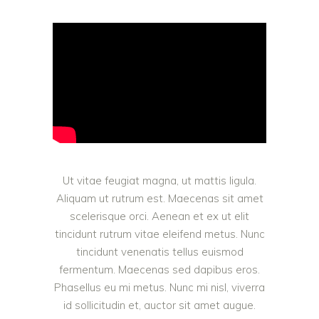
Ut vitae feugiat magna, ut mattis ligula.
Aliquam ut rutrum est. Maecenas sit amet
scelerisque orci. Aenean et ex ut elit
tincidunt rutrum vitae eleifend metus. Nunc
tincidunt venenatis tellus euismod
fermentum. Maecenas sed dapibus eros.
Phasellus eu mi metus. Nunc mi nisl, viverra
id sollicitudin et, auctor sit amet augue.