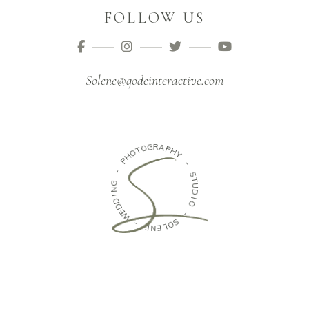
FOLLOW US
Solene@qodeinteractive.com
O
T
G
O
R
H
A
P
P
H
-
Y
G
-
N
I
S
D
T
D
U
E
D
W
I
O
-
-
E
N
S
E
O
L