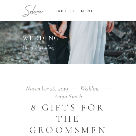
CART
0
MENU
WEDDING
Home
/
Wedding
November 26, 2019
Wedding
Anna Smith
8 GIFTS FOR
THE
GROOMSMEN