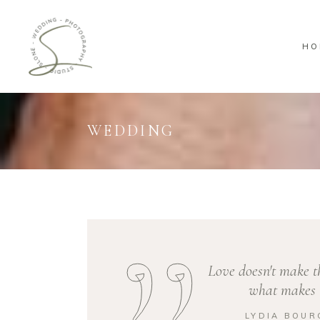
HO
WEDDING
Love doesn't make t
what makes t
LYDIA BOUR