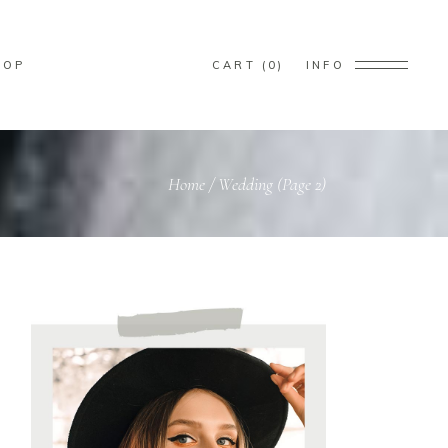
ducts in the cart.
HOP
CART
0
INFO
ducts in the cart.
Home
/
Wedding
(Page 2)