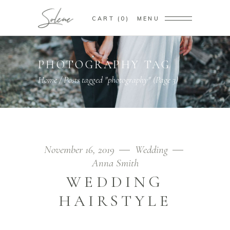
CART
0
MENU
PHOTOGRAPHY TAG
Home
/
Posts tagged "photography"
(Page 3)
November 16, 2019
Wedding
Anna Smith
WEDDING
HAIRSTYLE