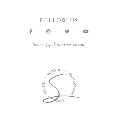
FOLLOW US
Solene@qodeinteractive.com
I
D
N
D
G
E
W
-
P
-
H
O
E
N
T
O
E
G
L
O
R
A
S
P
H
-
Y
O
-
I
D
U
S
T