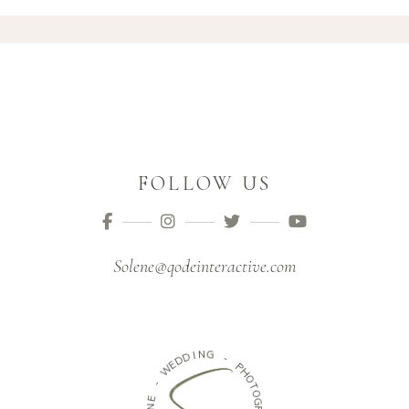
FOLLOW US
Solene@qodeinteractive.com
N
G
I
D
D
-
E
W
P
H
O
-
T
E
O
N
G