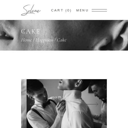
CART
0
MENU
CAKE
Home
/
Happiness
/
Cake