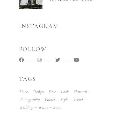
INSTAGRAM
FOLLOW
TAGS
Black
Design
Face
Look
Natural
Photography
Photos
Style
Trend
Wedding
White
Zoom