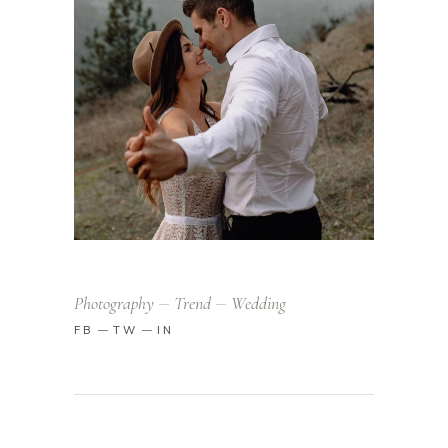
Photography
Trend
Wedding
FB
TW
IN