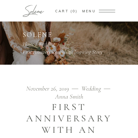
CART
0
MENU
SOLENE
Home
/
Wedding
/
First Anniversary with an Inspiring Story
November 26, 2019
Wedding
Anna Smith
FIRST
ANNIVERSARY
WITH AN