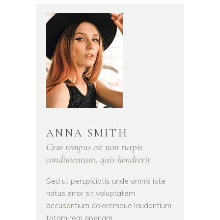
ANNA SMITH
Cras tempus est non turpis
condimentum, quis hendrerit
Sed ut perspiciatis unde omnis iste
natus error sit voluptatem
accusantium doloremque laudantium,
totam rem aperiam,