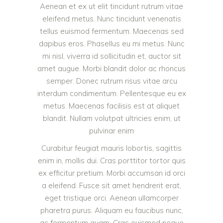
Aenean et ex ut elit tincidunt rutrum vitae
eleifend metus. Nunc tincidunt venenatis
tellus euismod fermentum. Maecenas sed
dapibus eros. Phasellus eu mi metus. Nunc
mi nisl, viverra id sollicitudin et, auctor sit
amet augue. Morbi blandit dolor ac rhoncus
semper. Donec rutrum risus vitae arcu
interdum condimentum. Pellentesque eu ex
metus. Maecenas facilisis est at aliquet
blandit. Nullam volutpat ultricies enim, ut
pulvinar enim
Curabitur feugiat mauris lobortis, sagittis
enim in, mollis dui. Cras porttitor tortor quis
ex efficitur pretium. Morbi accumsan id orci
a eleifend. Fusce sit amet hendrerit erat,
eget tristique orci. Aenean ullamcorper
pharetra purus. Aliquam eu faucibus nunc,
ac fermentum quam. Cras euismod neque