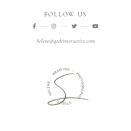
FOLLOW US
Solene@qodeinteractive.com
D
I
D
N
E
G
W
-
-
P
E
H
N
O
E
T
L
O
O
G
S
R
A
-
P
H
O
Y
I
D
-
U
T
S