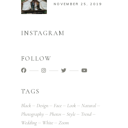
NOVEMBER 25, 2019
INSTAGRAM
FOLLOW
TAGS
Black
Design
Face
Look
Natural
Photography
Photos
Style
Trend
Wedding
White
Zoom