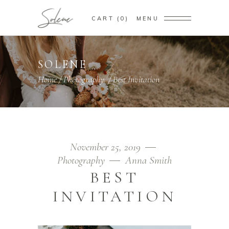
CART
0
MENU
SOLENE
Home
/
Photography
/
Best Invitation
November 25, 2019
Photography
Anna Smith
BEST
INVITATION