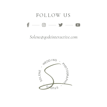
FOLLOW US
Solene@qodeinteractive.com
D
D
I
N
E
G
W
-
-
P
E
H
N
O
E
T
L
O
O
G
S
R
A
-
P
H
O
Y
I
D
-
U
T
S