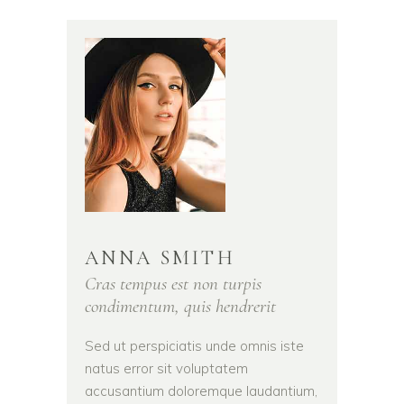
ANNA SMITH
Cras tempus est non turpis
condimentum, quis hendrerit
Sed ut perspiciatis unde omnis iste
natus error sit voluptatem
accusantium doloremque laudantium,