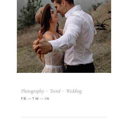
Photography
Trend
Wedding
FB
TW
IN