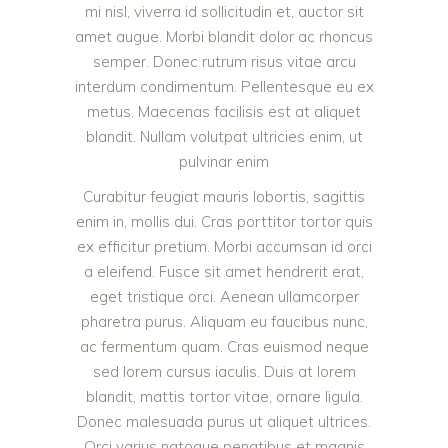
mi nisl, viverra id sollicitudin et, auctor sit
amet augue. Morbi blandit dolor ac rhoncus
semper. Donec rutrum risus vitae arcu
interdum condimentum. Pellentesque eu ex
metus. Maecenas facilisis est at aliquet
blandit. Nullam volutpat ultricies enim, ut
pulvinar enim
Curabitur feugiat mauris lobortis, sagittis
enim in, mollis dui. Cras porttitor tortor quis
ex efficitur pretium. Morbi accumsan id orci
a eleifend. Fusce sit amet hendrerit erat,
eget tristique orci. Aenean ullamcorper
pharetra purus. Aliquam eu faucibus nunc,
ac fermentum quam. Cras euismod neque
sed lorem cursus iaculis. Duis at lorem
blandit, mattis tortor vitae, ornare ligula.
Donec malesuada purus ut aliquet ultrices.
Orci varius natoque penatibus et magnis