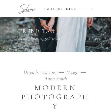
CART
0
MENU
TREND TAG
Home
/
Posts tagged "trend"
December 27, 2019
Design
Anna Smith
MODERN
PHOTOGRAPH
Y