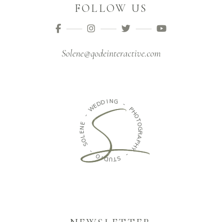
FOLLOW US
Solene@qodeinteractive.com
D
D
E
I
W
N
G
-
-
E
P
N
H
E
O
L
T
O
O
S
G
R
-
A
P
O
H
I
Y
D
U
-
T
S