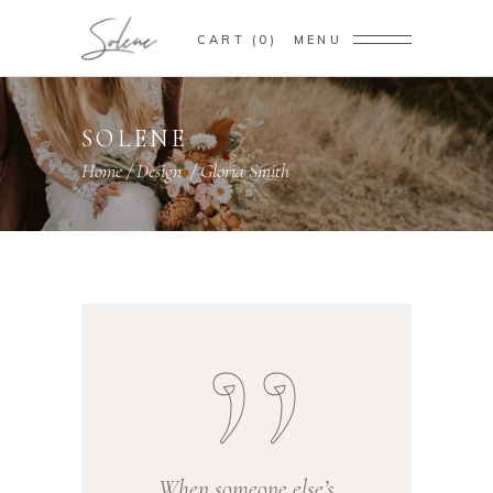
CART
0
MENU
SOLENE
Home
/
Design
/
Gloria Smith
When someone else’s