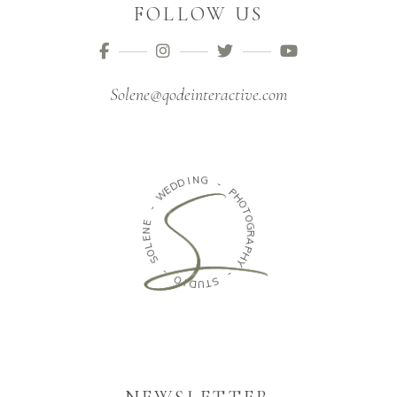
FOLLOW US
Solene@qodeinteractive.com
D
I
N
D
G
E
W
-
-
P
H
E
O
N
T
E
O
L
G
O
R
S
A
P
-
H
Y
O
I
-
D
U
S
T