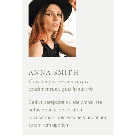
ANNA SMITH
Cras tempus est non turpis
condimentum, quis hendrerit
Sed ut perspiciatis unde omnis iste
natus error sit voluptatem
accusantium doloremque laudantium,
totam rem aperiam,