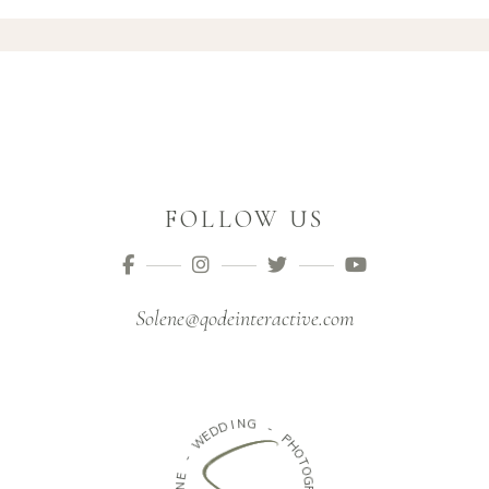
FOLLOW US
Solene@qodeinteractive.com
N
G
I
D
D
-
E
W
P
H
-
O
T
E
O
N
G