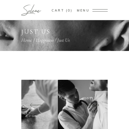
CART
0
MENU
JUST US
Home
/
Happiness
/
Just Us