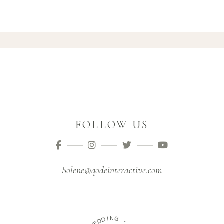
FOLLOW US
Solene@qodeinteractive.com
N
I
D
G
D
E
-