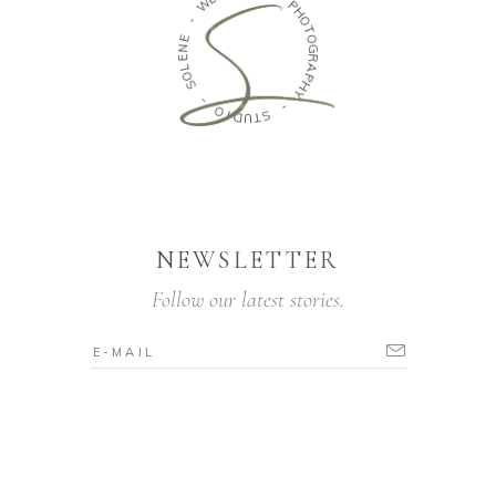
W
P
H
-
O
E
T
N
O
E
G
R
L
O
A
S
P
H
Y
-
O
-
I
D
S
U
T
NEWSLETTER
Follow our latest stories.