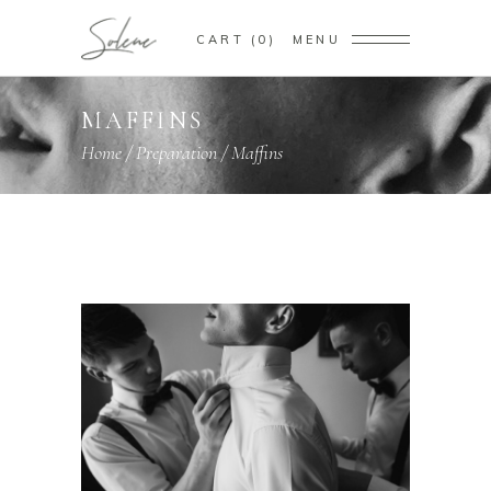
CART
0
MENU
MAFFINS
Home
/
Preparation
/
Maffins