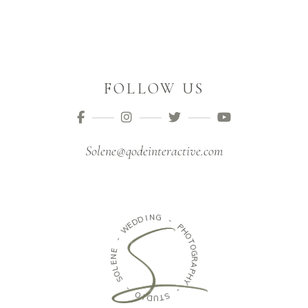
FOLLOW US
Solene@qodeinteractive.com
N
G
I
D
D
-
E
W
P
H
-
O
T
E
O
N
G
E
R
L
A
O
P
S
H
Y
-
-
O
I
S
D
T
U