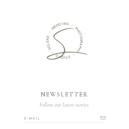
D
I
D
N
E
G
W
-
-
P
E
H
N
O
E
T
L
O
O
G
S
R
A
-
P
H
O
Y
I
D
-
U
T
S
NEWSLETTER
Follow our latest stories.