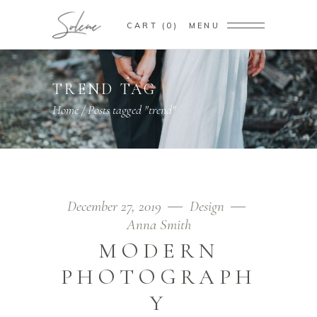
CART
0
MENU
TREND TAG
Home
/
Posts tagged "trend"
December 27, 2019
Design
Anna Smith
MODERN
PHOTOGRAPH
Y