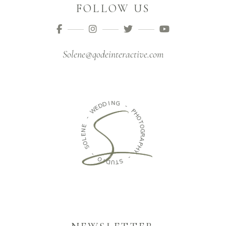
FOLLOW US
Solene@qodeinteractive.com
D
D
E
I
W
N
G
-
-
E
N
P
H
E
O
L
O
T
O
S
G
R
-
A
O
P
H
I
D
Y
U
T
-
S