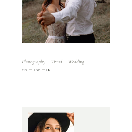
Photography
Trend
Wedding
FB
TW
IN