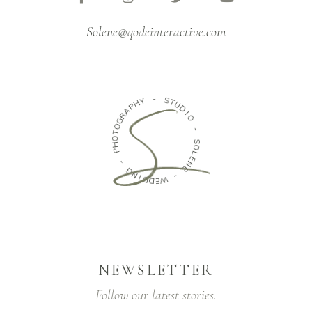
Solene@qodeinteractive.com
Y
H
-
P
S
A
T
R
U
G
D
O
I
T
O
O
H
-
P
S
-
O
L
G
E
N
N
I
E
D
D
-
E
W
NEWSLETTER
Follow our latest stories.