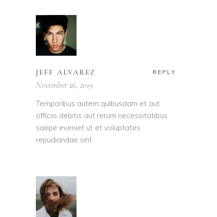
JEFF ALVAREZ
REPLY
November 26, 2019
Temporibus autem quibusdam et aut
officiis debitis aut rerum necessitatibus
saepe eveniet ut et voluptates
repudiandae sint