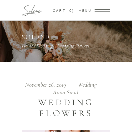
CART
0
MENU
SOLENE
Home
/
Wedding
/
Wedding Flowers
November 26, 2019
Wedding
Anna Smith
WEDDING
FLOWERS