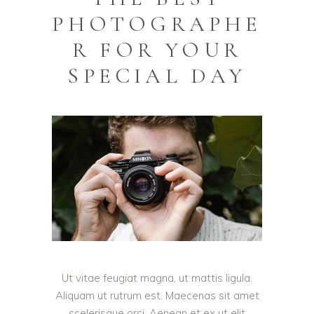
PHOTOGRAPHE
R FOR YOUR
SPECIAL DAY
Ut vitae feugiat magna, ut mattis ligula.
Aliquam ut rutrum est. Maecenas sit amet
scelerisque orci. Aenean et ex ut elit