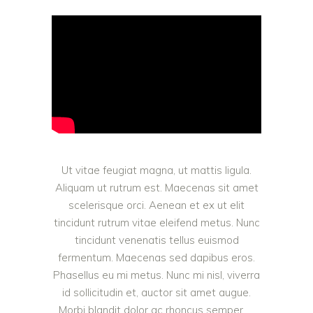
Ut vitae feugiat magna, ut mattis ligula.
Aliquam ut rutrum est. Maecenas sit amet
scelerisque orci. Aenean et ex ut elit
tincidunt rutrum vitae eleifend metus. Nunc
tincidunt venenatis tellus euismod
fermentum. Maecenas sed dapibus eros.
Phasellus eu mi metus. Nunc mi nisl, viverra
id sollicitudin et, auctor sit amet augue.
Morbi blandit dolor ac rhoncus semper.