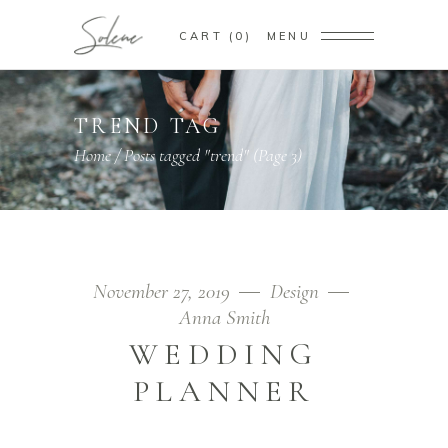
CART
0
MENU
TREND TAG
Home
/
Posts tagged "trend"
(Page 3)
November 27, 2019
Design
Anna Smith
WEDDING
PLANNER