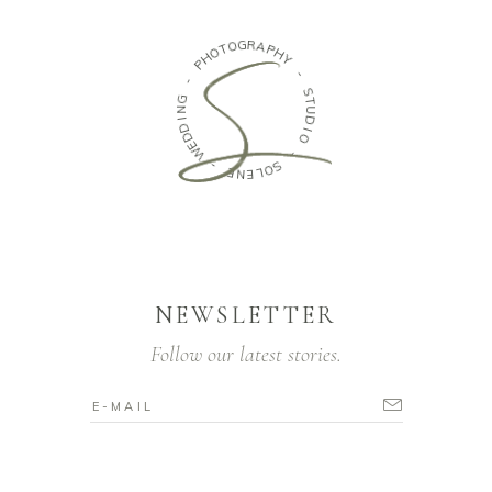
O
T
O
G
H
R
P
A
P
H
-
Y
G
N
-
I
D
S
D
T
E
U
W
D
I
O
-
E
-
N
E
S
L
O
NEWSLETTER
Follow our latest stories.