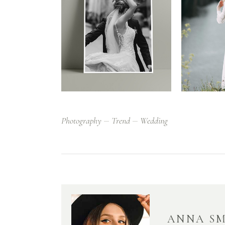
Photography
Trend
Wedding
ANNA S