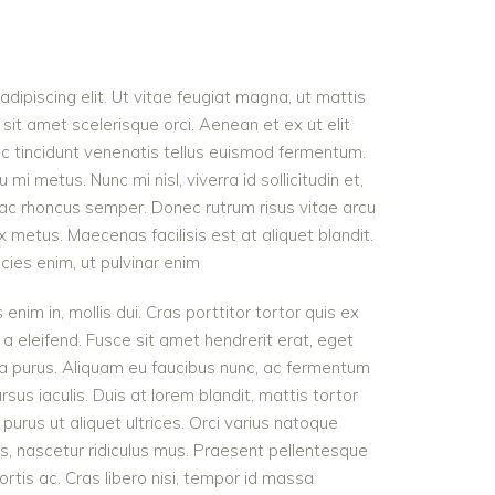
dipiscing elit. Ut vitae feugiat magna, ut mattis
sit amet scelerisque orci. Aenean et ex ut elit
nc tincidunt venenatis tellus euismod fermentum.
 metus. Nunc mi nisl, viverra id sollicitudin et,
 ac rhoncus semper. Donec rutrum risus vitae arcu
metus. Maecenas facilisis est at aliquet blandit.
icies enim, ut pulvinar enim
 enim in, mollis dui. Cras porttitor tortor quis ex
 a eleifend. Fusce sit amet hendrerit erat, eget
ra purus. Aliquam eu faucibus nunc, ac fermentum
s iaculis. Duis at lorem blandit, mattis tortor
purus ut aliquet ultrices. Orci varius natoque
s, nascetur ridiculus mus. Praesent pellentesque
ortis ac. Cras libero nisi, tempor id massa