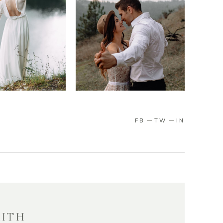
FB
TW
IN
MITH