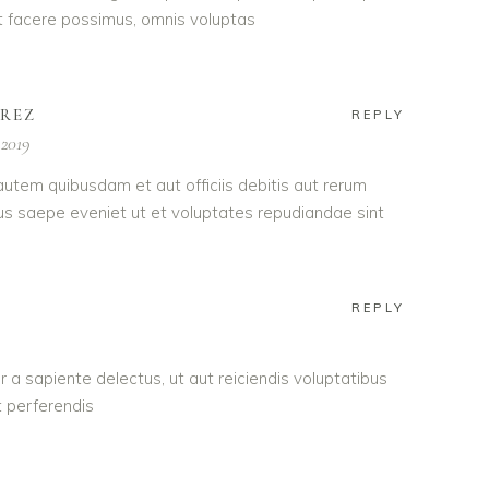
 facere possimus, omnis voluptas
AREZ
REPLY
 2019
utem quibusdam et aut officiis debitis aut rerum
us saepe eveniet ut et voluptates repudiandae sint
REPLY
 a sapiente delectus, ut aut reiciendis voluptatibus
 perferendis