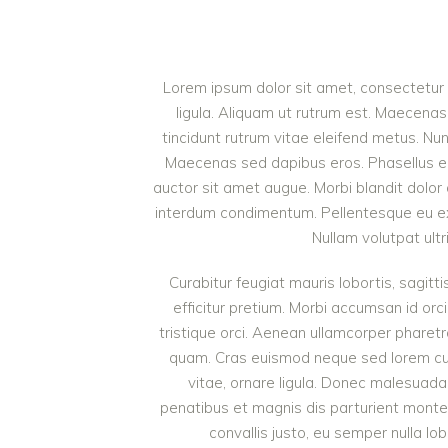
Lorem ipsum dolor sit amet, consectetur a
ligula. Aliquam ut rutrum est. Maecenas 
tincidunt rutrum vitae eleifend metus. Nu
Maecenas sed dapibus eros. Phasellus eu mi
auctor sit amet augue. Morbi blandit dolor
interdum condimentum. Pellentesque eu ex 
Nullam volutpat ultr
Curabitur feugiat mauris lobortis, sagittis
efficitur pretium. Morbi accumsan id orci
tristique orci. Aenean ullamcorper pharet
quam. Cras euismod neque sed lorem cursu
vitae, ornare ligula. Donec malesuada 
penatibus et magnis dis parturient monte
convallis justo, eu semper nulla lob