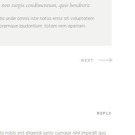
 non turpis condimentum, quis hendrerit
tis unde omnis iste natus error sit voluptatem
oremque laudantium, totam rem aperiam,
NEXT
REPLY
a nobis est eligendi optio cumque nihil impedit quo