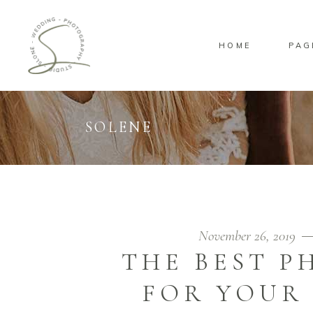
HOME
PAG
Standard
Standa
Gallery
Gallery
Masonry
Overlay
SOLENE
Pinterest
Standa
Standard
Standa
Gallery
Gallery
Masonry
Overlay
Pinterest
Standa
November 26, 2019
THE BEST 
FOR YOUR 