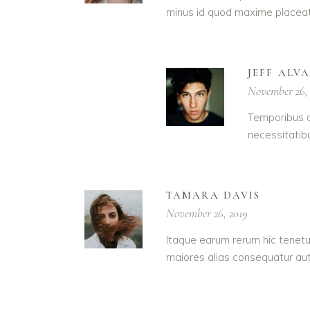
minus id quod maxime placeat
JEFF ALV
November 26,
Temporibus a
necessitatib
TAMARA DAVIS
November 26, 2019
Itaque earum rerum hic tenetur
maiores alias consequatur aut