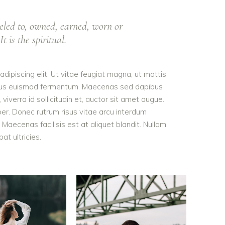
eled to, owned, earned, worn or
t is the spiritual.
dipiscing elit. Ut vitae feugiat magna, ut mattis
tellus euismod fermentum. Maecenas sed dapibus
viverra id sollicitudin et, auctor sit amet augue.
er. Donec rutrum risus vitae arcu interdum
aecenas facilisis est at aliquet blandit. Nullam
pat ultricies.