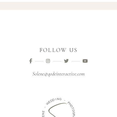
FOLLOW US
Solene@qodeinteractive.com
D
I
N
D
G
E
W
-
-
P
H
E
O
N
T
E
O
L
G