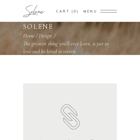
CART
0
MENU
SOLENE
Home
/
Design
/
The greatest thing you’ll ever learn, is just to
love and be loved in return.