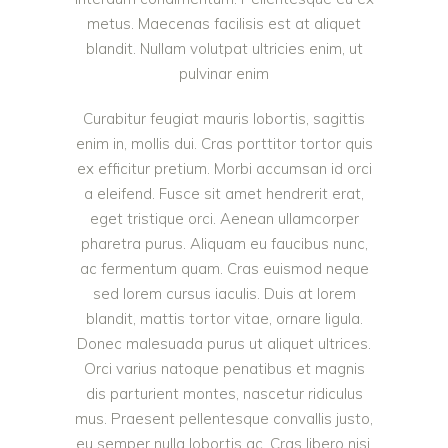
metus. Maecenas facilisis est at aliquet
blandit. Nullam volutpat ultricies enim, ut
pulvinar enim
Curabitur feugiat mauris lobortis, sagittis
enim in, mollis dui. Cras porttitor tortor quis
ex efficitur pretium. Morbi accumsan id orci
a eleifend. Fusce sit amet hendrerit erat,
eget tristique orci. Aenean ullamcorper
pharetra purus. Aliquam eu faucibus nunc,
ac fermentum quam. Cras euismod neque
sed lorem cursus iaculis. Duis at lorem
blandit, mattis tortor vitae, ornare ligula.
Donec malesuada purus ut aliquet ultrices.
Orci varius natoque penatibus et magnis
dis parturient montes, nascetur ridiculus
mus. Praesent pellentesque convallis justo,
eu semper nulla lobortis ac. Cras libero nisi,