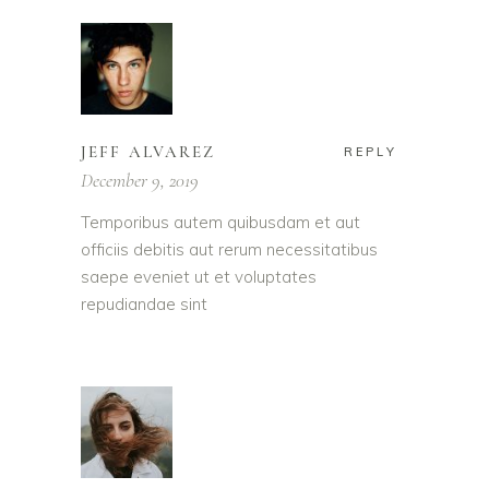
JEFF ALVAREZ
REPLY
December 9, 2019
Temporibus autem quibusdam et aut
officiis debitis aut rerum necessitatibus
saepe eveniet ut et voluptates
repudiandae sint