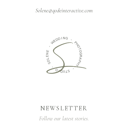
Solene@qodeinteractive.com
D
D
I
N
E
G
W
-
-
P
E
H
N
O
E
T
L
O
O
G
S
R
A
-
P
H
O
Y
I
D
-
U
T
S
NEWSLETTER
Follow our latest stories.