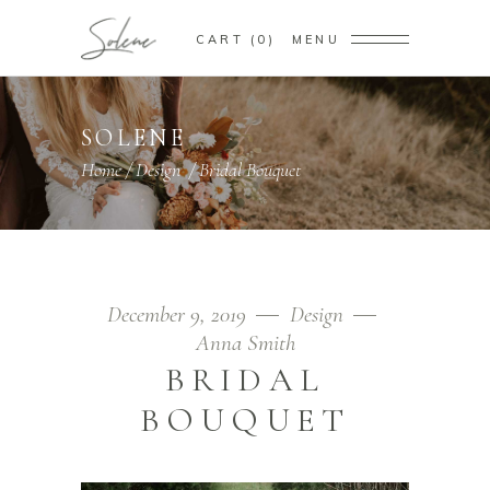
CART
0
MENU
SOLENE
Home
/
Design
/
Bridal Bouquet
December 9, 2019
Design
Anna Smith
BRIDAL
BOUQUET