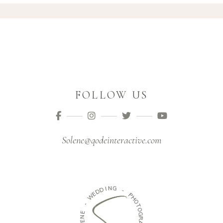
FOLLOW US
Solene@qodeinteractive.com
N
G
I
D
D
-
E
W
P
H
O
-
T
E
O
N
G
E
R