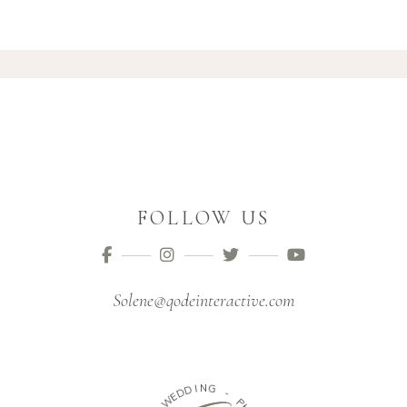
FOLLOW US
Solene@qodeinteractive.com
N
I
D
G
D
E
-
W
P