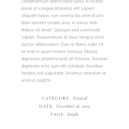
condimentum ullamcorper justo. In lacinia,
purus ut congue pharetra, elit sapien
aliquam turpis, non viverra dui ante id orci.
Nam laoreet ornare urna, in varius nibh
finibus sit amet. Quisque sed commodo
sapien. Suspendisse at risus tempor eros
auctor ullamcorper. Duis ut libero nulla. Ut
et erat in quam mattis rhoncus. Mauris
dignissim pharetra erat at rhoncus. Aenean
dignissim eros quis elit volutpat, faucibus
facilisis nisl vulputate. Vivamus interdum id
urna ut sagittis.
Natural
CATEGORY:
November 26, 2019
DATE:
Simple
TAGS: