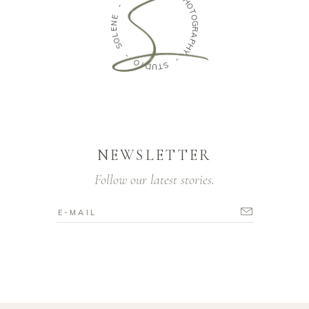
-
H
O
E
T
N
O
E
G
L
R
O
A
S
P
H
-
Y
O
-
I
D
S
U
T
NEWSLETTER
Follow our latest stories.