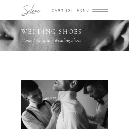
CART
0
MENU
WEDDING SHOES
Home
/
Natural
/
Wedding Shoes