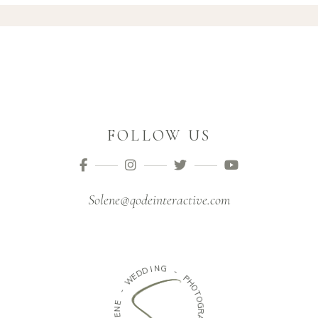
FOLLOW US
Solene@qodeinteractive.com
N
G
I
D
D
-
E
W
P
H
-
O
T
E
O
N
G
E
R