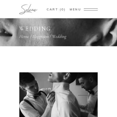
CART
0
MENU
WEDDING
Home
/
Happiness
/
Wedding