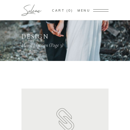
CART
0
MENU
DESIGN
Home
/
Design
(Page 3)