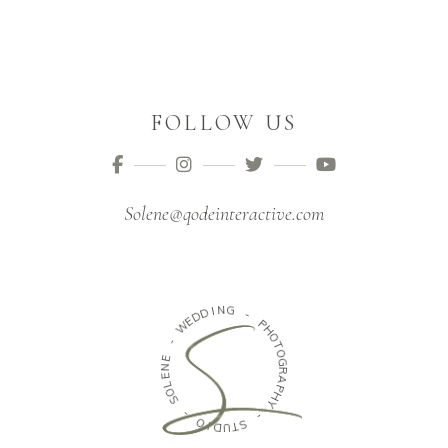
FOLLOW US
Solene@qodeinteractive.com
I
N
D
G
D
E
W
-
P
-
H
O
E
T
N
O
E
G
L
R
O
A
S
P
H
-
Y
O
-
I
D
S
U
T