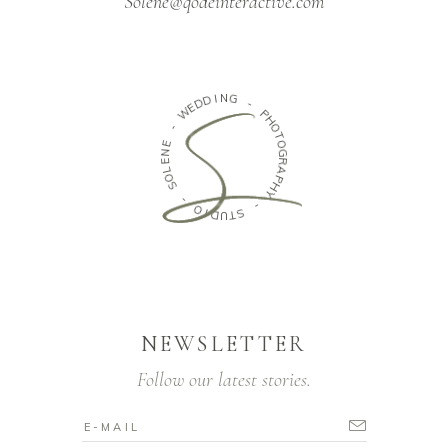
Solene@qodeinteractive.com
D
I
D
N
E
G
W
-
-
P
E
H
N
O
E
T
L
O
O
G
S
R
A
-
P
H
O
Y
I
D
-
U
T
S
NEWSLETTER
Follow our latest stories.