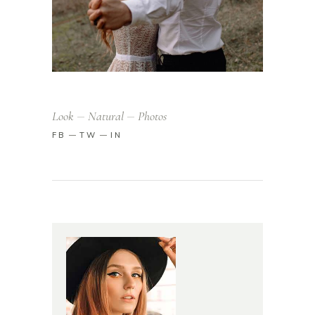
Look
Natural
Photos
FB
TW
IN