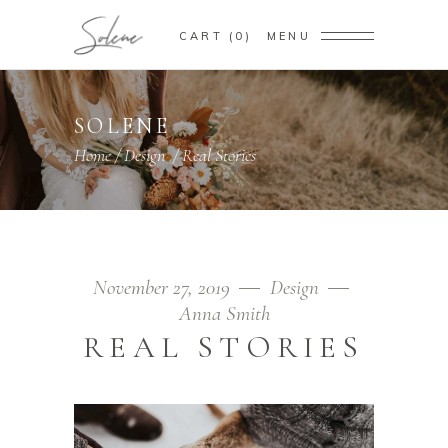
CART
0
MENU
SOLENE
Home
/
Design
/
Real Stories
November 27, 2019
Design
Anna Smith
REAL STORIES