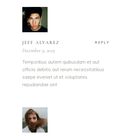
JEFF ALVAREZ
REPLY
December 9, 2019
Temporibus autem quibusdam et aut
officiis debitis aut rerum necessitatibus
saepe eveniet ut et voluptates
repudiandae sint