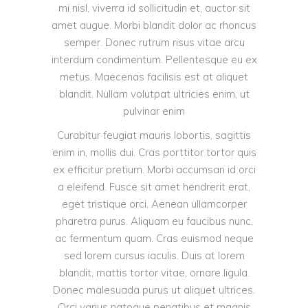
mi nisl, viverra id sollicitudin et, auctor sit
amet augue. Morbi blandit dolor ac rhoncus
semper. Donec rutrum risus vitae arcu
interdum condimentum. Pellentesque eu ex
metus. Maecenas facilisis est at aliquet
blandit. Nullam volutpat ultricies enim, ut
pulvinar enim
Curabitur feugiat mauris lobortis, sagittis
enim in, mollis dui. Cras porttitor tortor quis
ex efficitur pretium. Morbi accumsan id orci
a eleifend. Fusce sit amet hendrerit erat,
eget tristique orci. Aenean ullamcorper
pharetra purus. Aliquam eu faucibus nunc,
ac fermentum quam. Cras euismod neque
sed lorem cursus iaculis. Duis at lorem
blandit, mattis tortor vitae, ornare ligula.
Donec malesuada purus ut aliquet ultrices.
Orci varius natoque penatibus et magnis