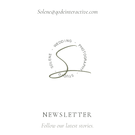
Solene@qodeinteractive.com
D
D
I
N
E
G
W
-
-
P
E
H
N
O
E
T
L
O
O
G
S
R
A
-
P
H
O
Y
I
D
-
U
T
S
NEWSLETTER
Follow our latest stories.