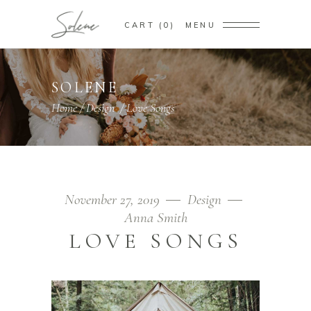
CART
0
MENU
SOLENE
Home
/
Design
/
Love Songs
November 27, 2019
Design
Anna Smith
LOVE SONGS