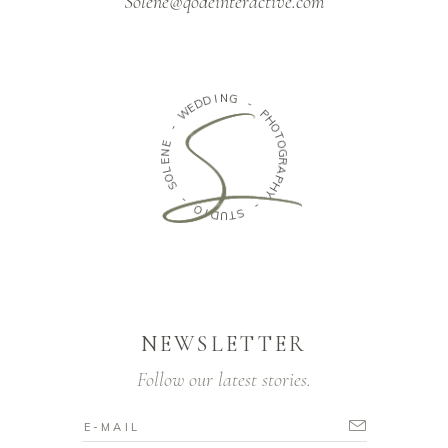
Solene@qodeinteractive.com
D
D
I
N
E
G
W
-
-
P
E
H
N
O
E
T
L
O
O
G
S
R
A
-
P
H
O
Y
I
D
-
U
T
S
NEWSLETTER
Follow our latest stories.