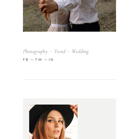
Photography
Trend
Wedding
FB
TW
IN