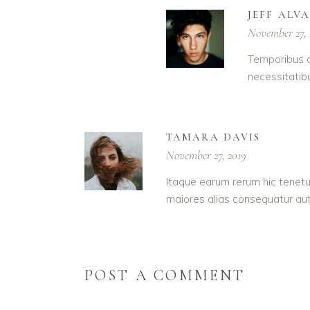
JEFF ALV
November 27, 
Temporibus a
necessitatib
TAMARA DAVIS
November 27, 2019
Itaque earum rerum hic tenetur
maiores alias consequatur aut
POST A COMMENT