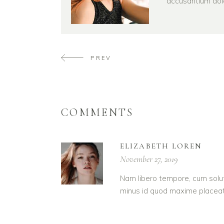
accusantium dol
PREV
COMMENTS
ELIZABETH LOREN
November 27, 2019
Nam libero tempore, cum solut
minus id quod maxime placeat