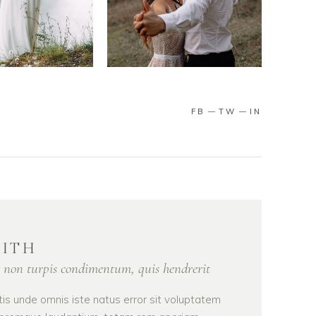
FB
TW
IN
MITH
 non turpis condimentum, quis hendrerit
tis unde omnis iste natus error sit voluptatem