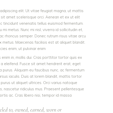
dipiscing elit. Ut vitae feugiat magna, ut mattis
sit amet scelerisque orci. Aenean et ex ut elit
nc tincidunt venenatis tellus euismod fermentum.
 metus. Nunc mi nisl, viverra id sollicitudin et,
 ac rhoncus semper. Donec rutrum risus vitae arcu
metus. Maecenas facilisis est at aliquet blandit.
icies enim, ut pulvinar enim
 enim in, mollis dui. Cras porttitor tortor quis ex
 a eleifend. Fusce sit amet hendrerit erat, eget
ra purus. Aliquam eu faucibus nunc, ac fermentum
s iaculis. Duis at lorem blandit, mattis tortor
purus ut aliquet ultrices. Orci varius natoque
s, nascetur ridiculus mus. Praesent pellentesque
ortis ac. Cras libero nisi, tempor id massa
eled to, owned, earned, worn or