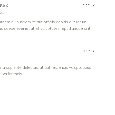
AREZ
REPLY
2019
utem quibusdam et aut officiis debitis aut rerum
us saepe eveniet ut et voluptates repudiandae sint
REPLY
 a sapiente delectus, ut aut reiciendis voluptatibus
 perferendis