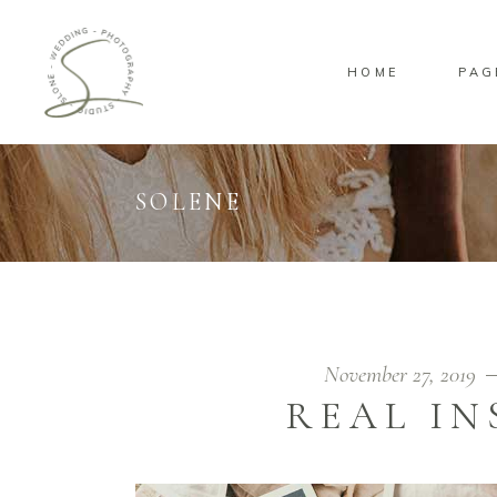
HOME
PAG
Standard
Standa
Gallery
Gallery
Masonry
Overlay
SOLENE
Pinterest
Standa
Standard
Standa
Gallery
Gallery
Masonry
Overlay
Pinterest
Standa
November 27, 2019
REAL IN