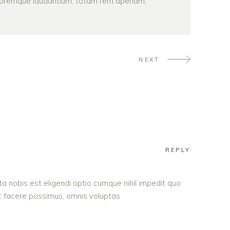
oremque laudantium, totam rem aperiam,
NEXT
REPLY
a nobis est eligendi optio cumque nihil impedit quo
 facere possimus, omnis voluptas