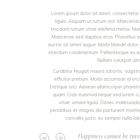
Lorem ipsum dolor sit amet, consectetur a
ligula. Aliquam ut rutrum est. Maecenas 
tincidunt rutrum vitae eleifend metus. Nu
Maecenas sed dapibus eros. Phasellus eu mi
auctor sit amet augue. Morbi blandit dolor
interdum condimentum. Pellentesque eu ex 
Nullam volutpat ultr
Curabitur feugiat mauris lobortis, sagittis
efficitur pretium. Morbi accumsan id orci
tristique orci. Aenean ullamcorper pharet
quam. Cras euismod neque sed lorem cursu
vitae, ornare ligula. Donec malesuada 
penatibus et magnis dis parturient monte
convallis justo, eu semper nulla lob
Happiness cannot be trav