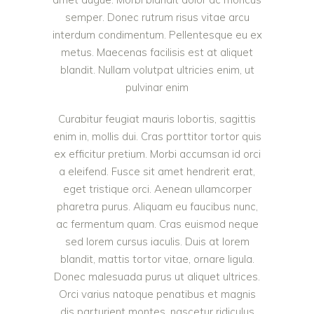
semper. Donec rutrum risus vitae arcu
interdum condimentum. Pellentesque eu ex
metus. Maecenas facilisis est at aliquet
blandit. Nullam volutpat ultricies enim, ut
pulvinar enim
Curabitur feugiat mauris lobortis, sagittis
enim in, mollis dui. Cras porttitor tortor quis
ex efficitur pretium. Morbi accumsan id orci
a eleifend. Fusce sit amet hendrerit erat,
eget tristique orci. Aenean ullamcorper
pharetra purus. Aliquam eu faucibus nunc,
ac fermentum quam. Cras euismod neque
sed lorem cursus iaculis. Duis at lorem
blandit, mattis tortor vitae, ornare ligula.
Donec malesuada purus ut aliquet ultrices.
Orci varius natoque penatibus et magnis
dis parturient montes, nascetur ridiculus