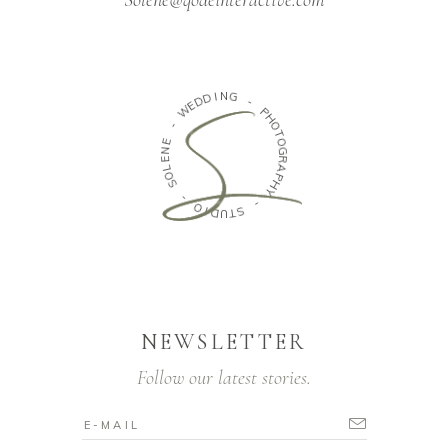
D
I
D
N
E
G
W
-
-
P
E
H
N
O
E
T
L
O
O
G
S
R
A
-
P
H
O
Y
I
D
-
U
T
S
NEWSLETTER
Follow our latest stories.