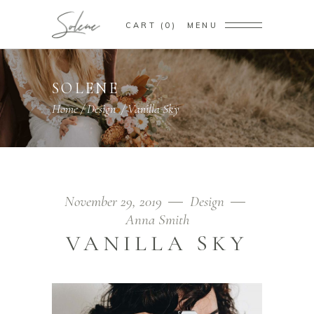
CART
0
MENU
SOLENE
Home
/
Design
/
Vanilla Sky
November 29, 2019
Design
Anna Smith
VANILLA SKY