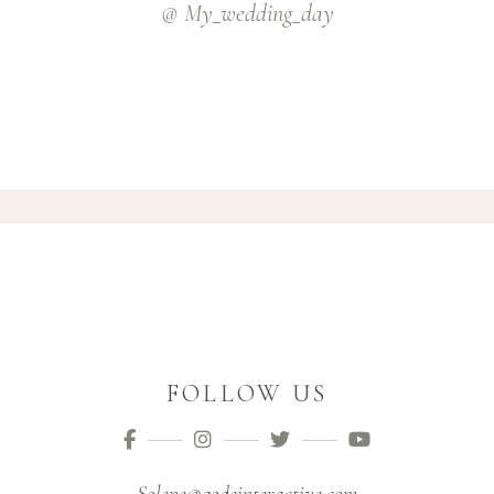
@ My_wedding_day
FOLLOW US
Solene@qodeinteractive.com