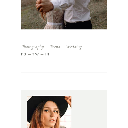
Photography
Trend
Wedding
FB
TW
IN