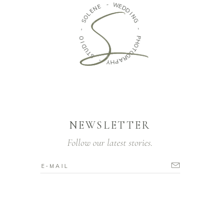
E
N
-
E
L
W
O
E
S
D
D
-
I
N
O
G
I
D
-
U
T
P
S
H
O
-
T
O
Y
G
H
R
P
A
NEWSLETTER
Follow our latest stories.