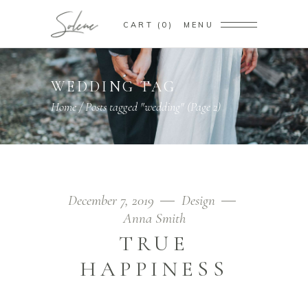
CART
0
MENU
WEDDING TAG
Home
/
Posts tagged "wedding"
(Page 2)
December 7, 2019
Design
Anna Smith
TRUE
HAPPINESS