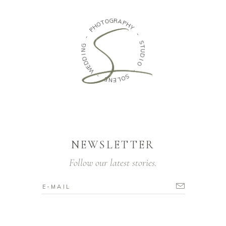
O
T
O
G
H
R
P
A
P
-
H
Y
G
N
-
I
D
S
D
T
E
U
W
D
I
-
O
E
-
N
E
S
L
O
NEWSLETTER
Follow our latest stories.