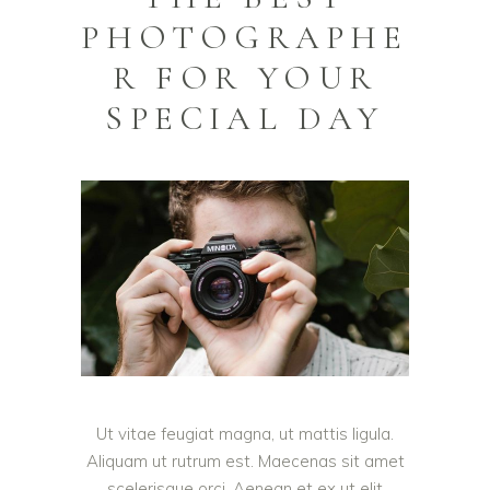
PHOTOGRAPHE
R FOR YOUR
SPECIAL DAY
Ut vitae feugiat magna, ut mattis ligula.
Aliquam ut rutrum est. Maecenas sit amet
scelerisque orci. Aenean et ex ut elit