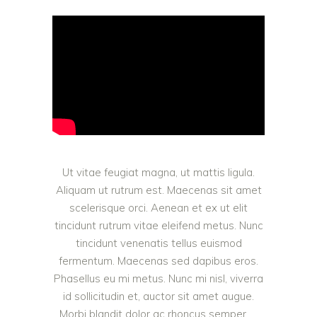
Ut vitae feugiat magna, ut mattis ligula.
Aliquam ut rutrum est. Maecenas sit amet
scelerisque orci. Aenean et ex ut elit
tincidunt rutrum vitae eleifend metus. Nunc
tincidunt venenatis tellus euismod
fermentum. Maecenas sed dapibus eros.
Phasellus eu mi metus. Nunc mi nisl, viverra
id sollicitudin et, auctor sit amet augue.
Morbi blandit dolor ac rhoncus semper.