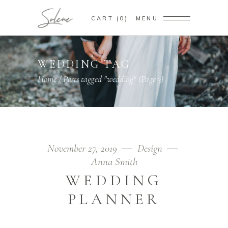
CART
0
MENU
WEDDING TAG
Home
/
Posts tagged "wedding"
(Page 3)
November 27, 2019
Design
Anna Smith
WEDDING
PLANNER